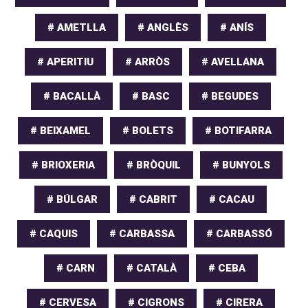
# AMETLLA
# ANGLÈS
# ANÍS
# APERITIU
# ARRÒS
# AVELLANA
# BACALLÀ
# BASC
# BEGUDES
# BEIXAMEL
# BOLETS
# BOTIFARRA
# BRIOXERIA
# BRÒQUIL
# BUNYOLS
# BÚLGAR
# CABRIT
# CACAU
# CAQUIS
# CARBASSA
# CARBASSÓ
# CARN
# CATALÀ
# CEBA
# CERVESA
# CIGRONS
# CIRERA