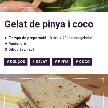
Gelat de pinya i coco
►
Temps de preparació
: 10 min + 20 min congelador
❖
Racions
: 6
✪
Dificultat
: Fàcil
# DOLÇOS
# GELAT
# PINYA
# COCO