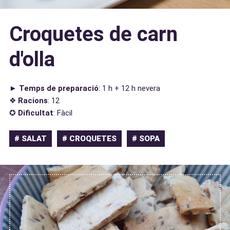
Croquetes de carn
d'olla
►
Temps de preparació
: 1 h + 12 h nevera
❖
Racions
: 12
✪
Dificultat
: Fàcil
# SALAT
# CROQUETES
# SOPA