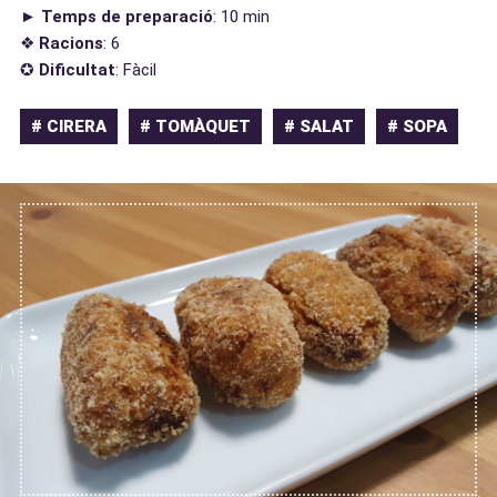
►
Temps de preparació
: 10 min
❖
Racions
: 6
✪
Dificultat
: Fàcil
# CIRERA
# TOMÀQUET
# SALAT
# SOPA