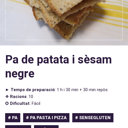
Pa de patata i sèsam
negre
►
Temps de preparació
: 1 h i 30 min + 30 min repòs
❖
Racions
: 10
✪
Dificultat
: Fàcil
# PA
# PA PASTA I PIZZA
# SENSEGLUTEN