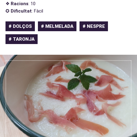
❖
Racions
: 10
✪
Dificultat
: Fàcil
# DOLÇOS
# MELMELADA
# NESPRE
# TARONJA