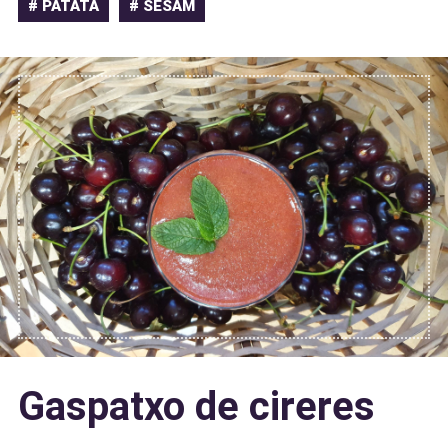
# PATATA
# SÈSAM
Gaspatxo de cireres