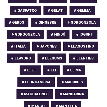
# GASPATXO
# GELAT
# GEMMA
# GERDS
# GINGEBRE
# GORGONZOLA
# GORGONZOLA
# HINDÚ
# IOGURT
# ITALIÀ
# JAPONÈS
# LLAGOSTINS
# LLAVORS
# LLEGUMS
# LLENTIES
# LLET
# LLI
# LLIMA
# LLONGANISSA
# MADUIXES
# MAGDALENES
# MANDARINA
# MANGO
# MANTEGA