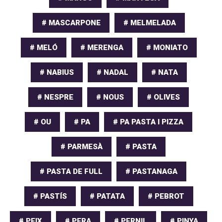
# MASCARPONE
# MELMELADA
# MELÓ
# MERENGA
# MONIATO
# NABIUS
# NADAL
# NATA
# NESPRE
# NOUS
# OLIVES
# OU
# PA
# PA PASTA I PIZZA
# PARMESÀ
# PASTA
# PASTA DE FULL
# PASTANAGA
# PASTÍS
# PATATA
# PEBROT
# PEIX
# PERA
# PERNIL
# PINYA