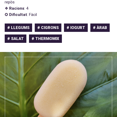
repòs
❖
Racions
: 4
✪
Dificultat
: Fàcil
# LLEGUMS
# CIGRONS
# IOGURT
# ÀRAB
# SALAT
# THERMOMIX