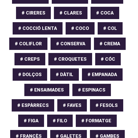
# CIRERES
# CLARES
# COCA
# COCCIÓ LENTA
# COCO
# COL
# COLIFLOR
# CONSERVA
# CREMA
# CREPS
# CROQUETES
# CÓC
# DOLÇOS
# DÀTIL
# EMPANADA
# ENSAIMADES
# ESPINACS
# ESPÀRRECS
# FAVES
# FESOLS
# FIGA
# FILO
# FORMATGE
# FRANCÈS
# GALETES
# GAMBES