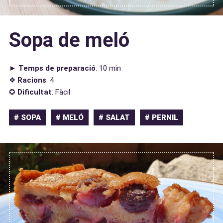
Sopa de meló
►
Temps de preparació
: 10 min
❖
Racions
: 4
✪
Dificultat
: Fàcil
# SOPA
# MELÓ
# SALAT
# PERNIL