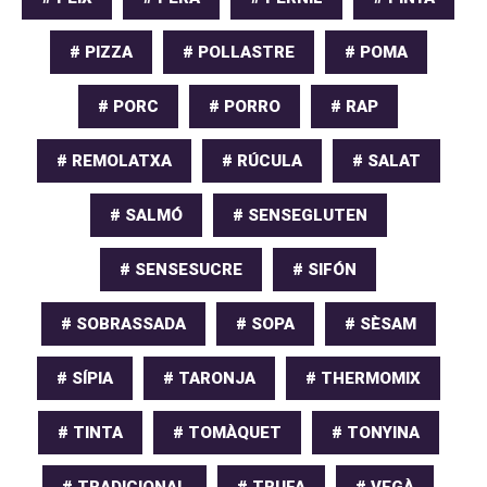
# PIZZA
# POLLASTRE
# POMA
# PORC
# PORRO
# RAP
# REMOLATXA
# RÚCULA
# SALAT
# SALMÓ
# SENSEGLUTEN
# SENSESUCRE
# SIFÓN
# SOBRASSADA
# SOPA
# SÈSAM
# SÍPIA
# TARONJA
# THERMOMIX
# TINTA
# TOMÀQUET
# TONYINA
# TRADICIONAL
# TRUFA
# VEGÀ