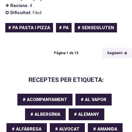
❖
Racions
: 4
✪
Dificultat
: Fàcil
# PA PASTA I PIZZA
# PA
# SENSEGLUTEN
Següent
Pàgina
1
de
15
RECEPTES PER ETIQUETA:
# ACOMPANYAMENT
# AL VAPOR
# ALBERGÍNIA
# ALEMANY
# ALFÀBREGA
# ALVOCAT
# AMANIDA