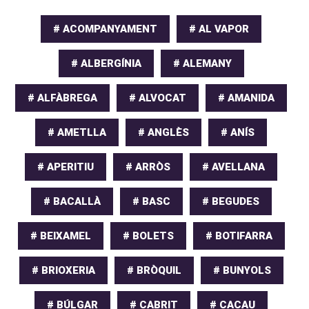
# ACOMPANYAMENT
# AL VAPOR
# ALBERGÍNIA
# ALEMANY
# ALFÀBREGA
# ALVOCAT
# AMANIDA
# AMETLLA
# ANGLÈS
# ANÍS
# APERITIU
# ARRÒS
# AVELLANA
# BACALLÀ
# BASC
# BEGUDES
# BEIXAMEL
# BOLETS
# BOTIFARRA
# BRIOXERIA
# BRÒQUIL
# BUNYOLS
# BÚLGAR
# CABRIT
# CACAU