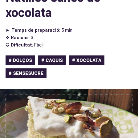
xocolata
►
Temps de preparació
: 5 min
❖
Racions
: 3
✪
Dificultat
: Fàcil
# DOLÇOS
# CAQUIS
# XOCOLATA
# SENSESUCRE