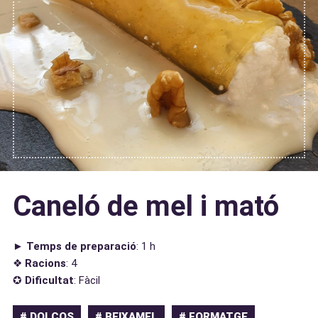
Caneló de mel i mató
►
Temps de preparació
: 1 h
❖
Racions
: 4
✪
Dificultat
: Fàcil
# DOLÇOS
# BEIXAMEL
# FORMATGE