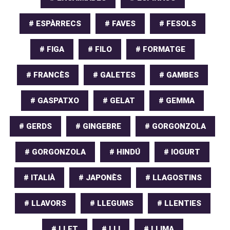
# ESPÀRRECS
# FAVES
# FESOLS
# FIGA
# FILO
# FORMATGE
# FRANCÈS
# GALETES
# GAMBES
# GASPATXO
# GELAT
# GEMMA
# GERDS
# GINGEBRE
# GORGONZOLA
# GORGONZOLA
# HINDÚ
# IOGURT
# ITALIÀ
# JAPONÈS
# LLAGOSTINS
# LLAVORS
# LLEGUMS
# LLENTIES
# LLET
# LLI
# LLIMA