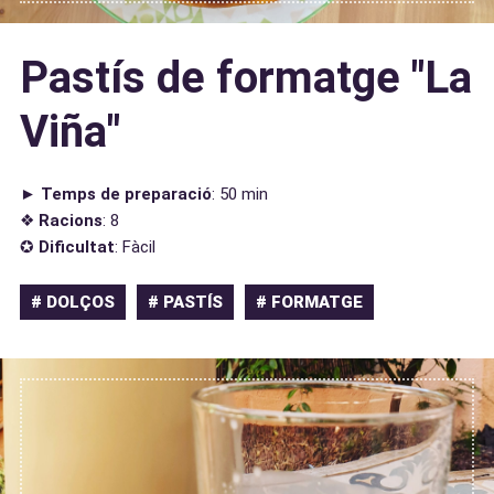
Pastís de formatge "La
Viña"
►
Temps de preparació
: 50 min
❖
Racions
: 8
✪
Dificultat
: Fàcil
# DOLÇOS
# PASTÍS
# FORMATGE