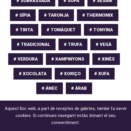
# SOBRASSADA
# SOPA
# SÈSAM
# SÍPIA
# TARONJA
# THERMOMIX
# TINTA
# TOMÀQUET
# TONYINA
# TRADICIONAL
# TRUFA
# VEGÀ
# VERDURA
# XAMPINYONS
# XINÈS
# XOCOLATA
# XORIÇO
# XUFA
# ÀNEC
# ÀRAB
Aquest lloc web, a part de receptes de galetes, també fa servir
cookies. Si continues navegant estàs donant el seu
consentiment.