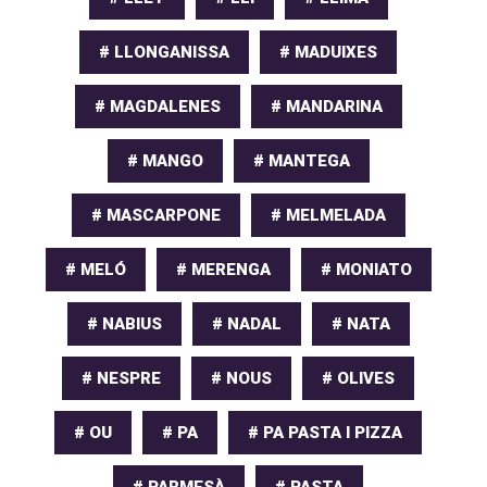
# LLONGANISSA
# MADUIXES
# MAGDALENES
# MANDARINA
# MANGO
# MANTEGA
# MASCARPONE
# MELMELADA
# MELÓ
# MERENGA
# MONIATO
# NABIUS
# NADAL
# NATA
# NESPRE
# NOUS
# OLIVES
# OU
# PA
# PA PASTA I PIZZA
# PARMESÀ
# PASTA