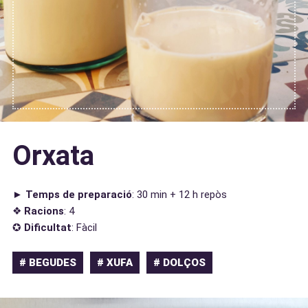
Orxata
►
Temps de preparació
: 30 min + 12 h repòs
❖
Racions
: 4
✪
Dificultat
: Fàcil
# BEGUDES
# XUFA
# DOLÇOS