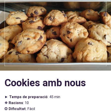
Cookies amb nous
►
Temps de preparació
: 45 min
❖
Racions
: 10
✪
Dificultat
: Fàcil