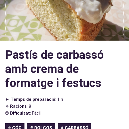
Pastís de carbassó
amb crema de
formatge i festucs
►
Temps de preparació
: 1 h
❖
Racions
: 8
✪
Dificultat
: Fàcil
# CÓC
# DOLÇOS
# CARBASSÓ