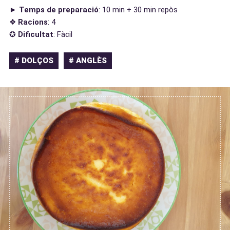
►
Temps de preparació
: 10 min + 30 min repòs
❖
Racions
: 4
✪
Dificultat
: Fàcil
# DOLÇOS
# ANGLÈS