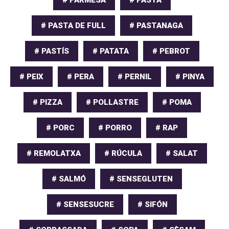
# PASTA DE FULL
# PASTANAGA
# PASTÍS
# PATATA
# PEBROT
# PEIX
# PERA
# PERNIL
# PINYA
# PIZZA
# POLLASTRE
# POMA
# PORC
# PORRO
# RAP
# REMOLATXA
# RÚCULA
# SALAT
# SALMÓ
# SENSEGLUTEN
# SENSESUCRE
# SIFÓN