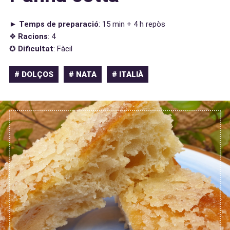
►
Temps de preparació
: 15 min + 4 h repòs
❖
Racions
: 4
✪
Dificultat
: Fàcil
# DOLÇOS
# NATA
# ITALIÀ