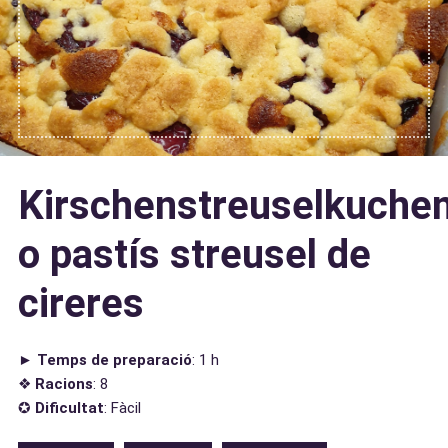
Kirschenstreuselkuche
o pastís streusel de
cireres
►
Temps de preparació
: 1 h
❖
Racions
: 8
✪
Dificultat
: Fàcil