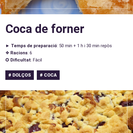
Coca de forner
►
Temps de preparació
: 50 min + 1 h i 30 min repòs
❖
Racions
: 6
✪
Dificultat
: Fàcil
# DOLÇOS
# COCA