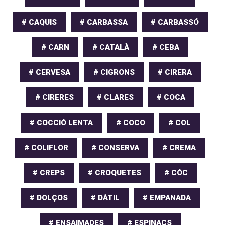
# CAQUIS
# CARBASSA
# CARBASSÓ
# CARN
# CATALÀ
# CEBA
# CERVESA
# CIGRONS
# CIRERA
# CIRERES
# CLARES
# COCA
# COCCIÓ LENTA
# COCO
# COL
# COLIFLOR
# CONSERVA
# CREMA
# CREPS
# CROQUETES
# CÓC
# DOLÇOS
# DÀTIL
# EMPANADA
# ENSAIMADES
# ESPINACS