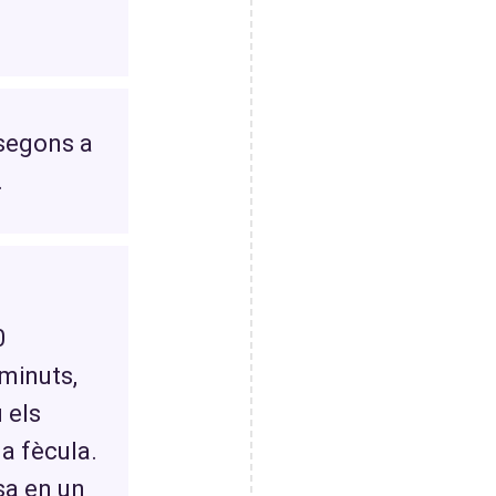
 segons a
.
.
0
minuts,
 els
la fècula.
sa en un