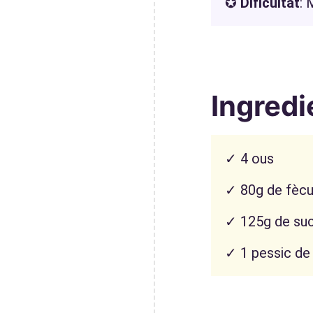
✪
Dificultat
: 
Ingredi
✓ 4 ous
✓ 80g de fècu
✓ 125g de su
✓ 1 pessic de 