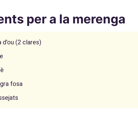
ents per a la merenga
 d'ou (2 clares)
re
fè
gra fosa
ssejats