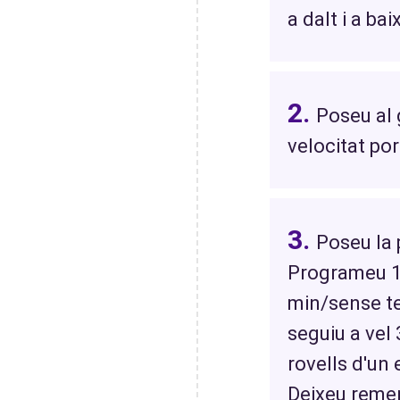
a dalt i a baix
Poseu al 
velocitat po
Poseu la p
Programeu 10
min/sense te
seguiu a vel 
rovells d'un 
Deixeu remen