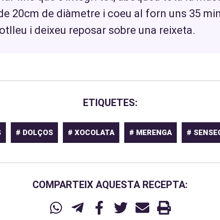
de 20cm de diàmetre i coeu al forn uns 35 mi
otlleu i deixeu reposar sobre una reixeta.
ETIQUETES:
S
# DOLÇOS
# XOCOLATA
# MERENGA
# SENSE
COMPARTEIX AQUESTA RECEPTA: