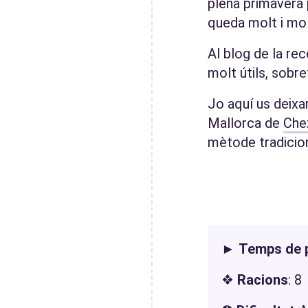
plena primavera 
queda molt i mol
Al blog de la rec
molt útils, sobr
Jo aquí us deixa
Mallorca de
Chez
mètode tradicion
►
Temps de 
❖
Racions
: 8