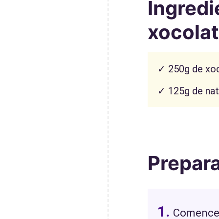
Ingredi
xocola
✓ 250g de xoc
✓ 125g de nata
Prepara
Comenceu 