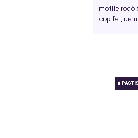
motlle rodó 
cop fet, dem
# PASTÍ