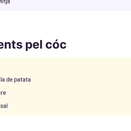
Mitja
ents pel cóc
la de patata
cre
sal