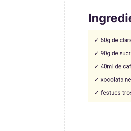
Ingredi
✓ 60g de clara
✓ 90g de suc
✓ 40ml de ca
✓ xocolata ne
✓ festucs tro