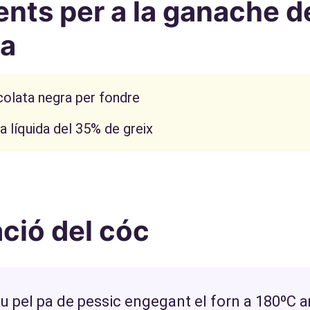
ents per a la ganache d
ta
olata negra per fondre
 líquida del 35% de greix
ció del cóc
pel pa de pessic engegant el forn a 180ºC 