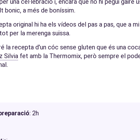
per una cel·lebració i, encara que no hi pegui gaire
t bonic, a més de boníssim.
epta original hi ha els vídeos del pas a pas, que a m
etot per la merenga suïssa.
ré la recepta d'un cóc sense gluten que és una coc
 Silvia
fet amb la Thermomix, però sempre el pode
al.
preparació
: 2h