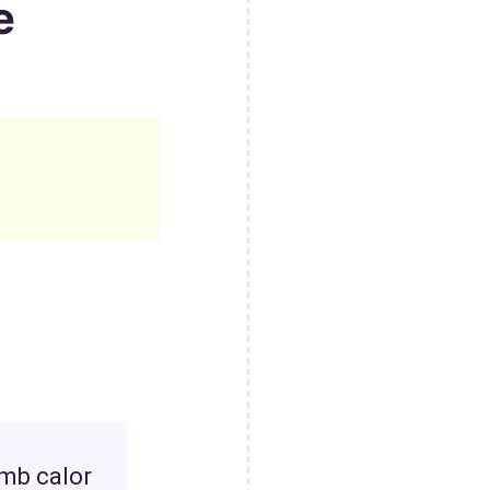
e
amb calor