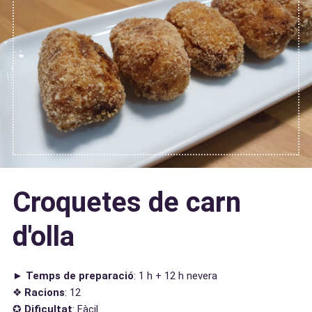
Croquetes de carn
d'olla
►
Temps de preparació
: 1 h + 12 h nevera
❖
Racions
: 12
✪
Dificultat
: Fàcil