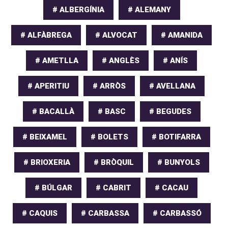
# ALBERGÍNIA
# ALEMANY
# ALFÀBREGA
# ALVOCAT
# AMANIDA
# AMETLLA
# ANGLÈS
# ANÍS
# APERITIU
# ARRÒS
# AVELLANA
# BACALLÀ
# BASC
# BEGUDES
# BEIXAMEL
# BOLETS
# BOTIFARRA
# BRIOXERIA
# BRÒQUIL
# BUNYOLS
# BÚLGAR
# CABRIT
# CACAU
# CAQUIS
# CARBASSA
# CARBASSÓ