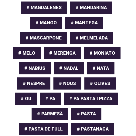
# MAGDALENES
# MANDARINA
# MANGO
# MANTEGA
# MASCARPONE
# MELMELADA
# MELÓ
# MERENGA
# MONIATO
# NABIUS
# NADAL
# NATA
# NESPRE
# NOUS
# OLIVES
# OU
# PA
# PA PASTA I PIZZA
# PARMESÀ
# PASTA
# PASTA DE FULL
# PASTANAGA