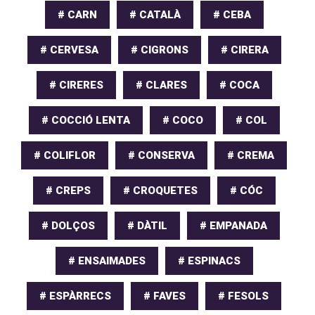
# CARN
# CATALÀ
# CEBA
# CERVESA
# CIGRONS
# CIRERA
# CIRERES
# CLARES
# COCA
# COCCIÓ LENTA
# COCO
# COL
# COLIFLOR
# CONSERVA
# CREMA
# CREPS
# CROQUETES
# CÓC
# DOLÇOS
# DÀTIL
# EMPANADA
# ENSAIMADES
# ESPINACS
# ESPÀRRECS
# FAVES
# FESOLS