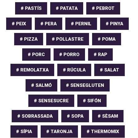
# PASTÍS
# PATATA
# PEBROT
# PEIX
# PERA
# PERNIL
# PINYA
# PIZZA
# POLLASTRE
# POMA
# PORC
# PORRO
# RAP
# REMOLATXA
# RÚCULA
# SALAT
# SALMÓ
# SENSEGLUTEN
# SENSESUCRE
# SIFÓN
# SOBRASSADA
# SOPA
# SÈSAM
# SÍPIA
# TARONJA
# THERMOMIX