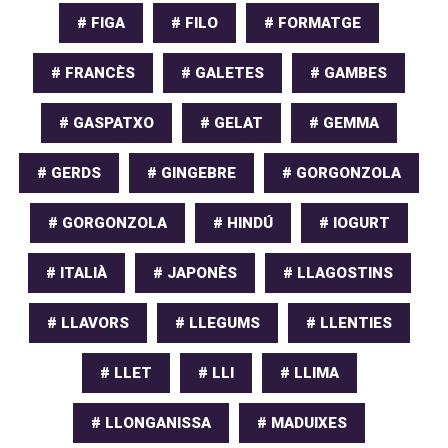
# FIGA
# FILO
# FORMATGE
# FRANCÈS
# GALETES
# GAMBES
# GASPATXO
# GELAT
# GEMMA
# GERDS
# GINGEBRE
# GORGONZOLA
# GORGONZOLA
# HINDÚ
# IOGURT
# ITALIÀ
# JAPONÈS
# LLAGOSTINS
# LLAVORS
# LLEGUMS
# LLENTIES
# LLET
# LLI
# LLIMA
# LLONGANISSA
# MADUIXES