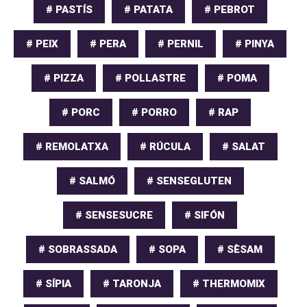
# PASTÍS
# PATATA
# PEBROT
# PEIX
# PERA
# PERNIL
# PINYA
# PIZZA
# POLLASTRE
# POMA
# PORC
# PORRO
# RAP
# REMOLATXA
# RÚCULA
# SALAT
# SALMÓ
# SENSEGLUTEN
# SENSESUCRE
# SIFÓN
# SOBRASSADA
# SOPA
# SÈSAM
# SÍPIA
# TARONJA
# THERMOMIX