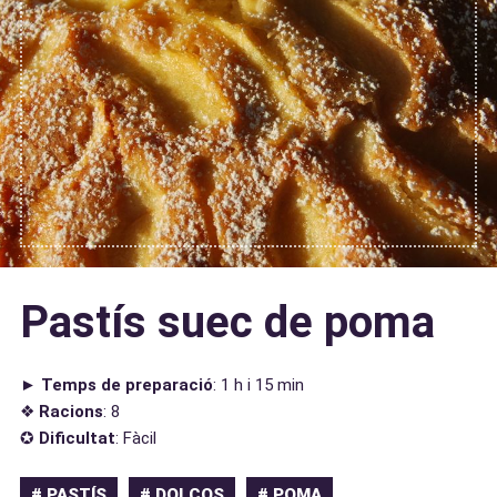
Pastís suec de poma
►
Temps de preparació
: 1 h i 15 min
❖
Racions
: 8
✪
Dificultat
: Fàcil
# PASTÍS
# DOLÇOS
# POMA