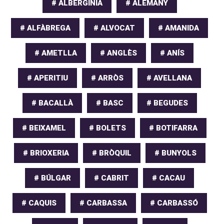
# ALBERGÍNIA
# ALEMANY
# ALFÀBREGA
# ALVOCAT
# AMANIDA
# AMETLLA
# ANGLÈS
# ANÍS
# APERITIU
# ARRÒS
# AVELLANA
# BACALLÀ
# BASC
# BEGUDES
# BEIXAMEL
# BOLETS
# BOTIFARRA
# BRIOXERIA
# BRÒQUIL
# BUNYOLS
# BÚLGAR
# CABRIT
# CACAU
# CAQUIS
# CARBASSA
# CARBASSÓ