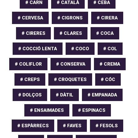
# CARN
# CATALÀ
# CEBA
# CERVESA
# CIGRONS
# CIRERA
# CIRERES
# CLARES
# COCA
# COCCIÓ LENTA
# COCO
# COL
# COLIFLOR
# CONSERVA
# CREMA
# CREPS
# CROQUETES
# CÓC
# DOLÇOS
# DÀTIL
# EMPANADA
# ENSAIMADES
# ESPINACS
# ESPÀRRECS
# FAVES
# FESOLS