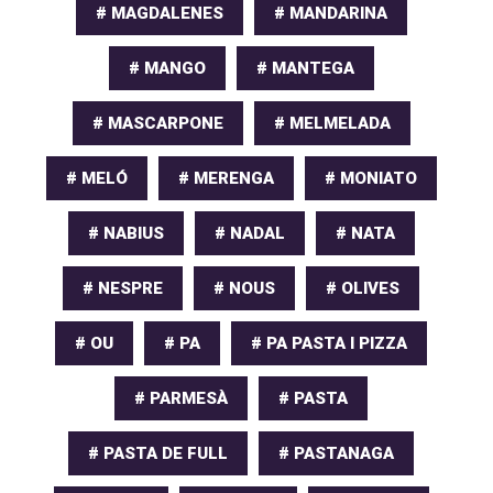
# MAGDALENES
# MANDARINA
# MANGO
# MANTEGA
# MASCARPONE
# MELMELADA
# MELÓ
# MERENGA
# MONIATO
# NABIUS
# NADAL
# NATA
# NESPRE
# NOUS
# OLIVES
# OU
# PA
# PA PASTA I PIZZA
# PARMESÀ
# PASTA
# PASTA DE FULL
# PASTANAGA