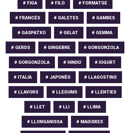
# FIGA
# FILO
# FORMATGE
# FRANCÈS
# GALETES
# GAMBES
# GASPATXO
# GELAT
# GEMMA
# GERDS
# GINGEBRE
# GORGONZOLA
# GORGONZOLA
# HINDÚ
# IOGURT
# ITALIÀ
# JAPONÈS
# LLAGOSTINS
# LLAVORS
# LLEGUMS
# LLENTIES
# LLET
# LLI
# LLIMA
# LLONGANISSA
# MADUIXES