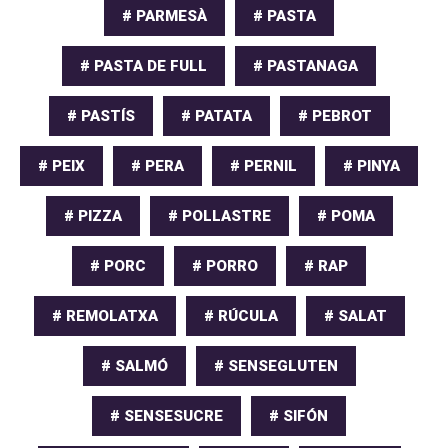
# PARMESÀ
# PASTA
# PASTA DE FULL
# PASTANAGA
# PASTÍS
# PATATA
# PEBROT
# PEIX
# PERA
# PERNIL
# PINYA
# PIZZA
# POLLASTRE
# POMA
# PORC
# PORRO
# RAP
# REMOLATXA
# RÚCULA
# SALAT
# SALMÓ
# SENSEGLUTEN
# SENSESUCRE
# SIFÓN