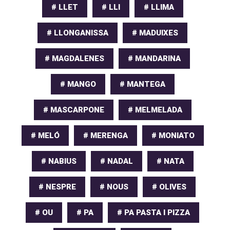
# LLET
# LLI
# LLIMA
# LLONGANISSA
# MADUIXES
# MAGDALENES
# MANDARINA
# MANGO
# MANTEGA
# MASCARPONE
# MELMELADA
# MELÓ
# MERENGA
# MONIATO
# NABIUS
# NADAL
# NATA
# NESPRE
# NOUS
# OLIVES
# OU
# PA
# PA PASTA I PIZZA