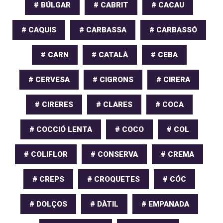
# BÚLGAR
# CABRIT
# CACAU
# CAQUIS
# CARBASSA
# CARBASSÓ
# CARN
# CATALÀ
# CEBA
# CERVESA
# CIGRONS
# CIRERA
# CIRERES
# CLARES
# COCA
# COCCIÓ LENTA
# COCO
# COL
# COLIFLOR
# CONSERVA
# CREMA
# CREPS
# CROQUETES
# CÓC
# DOLÇOS
# DÀTIL
# EMPANADA