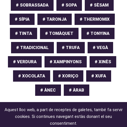
# SOBRASSADA
# SOPA
# SÈSAM
# SÍPIA
# TARONJA
# THERMOMIX
# TINTA
# TOMÀQUET
# TONYINA
# TRADICIONAL
# TRUFA
# VEGÀ
# VERDURA
# XAMPINYONS
# XINÈS
# XOCOLATA
# XORIÇO
# XUFA
# ÀNEC
# ÀRAB
Aquest lloc web, a part de receptes de galetes, també fa servir
cookies. Si continues navegant estàs donant el seu
consentiment.