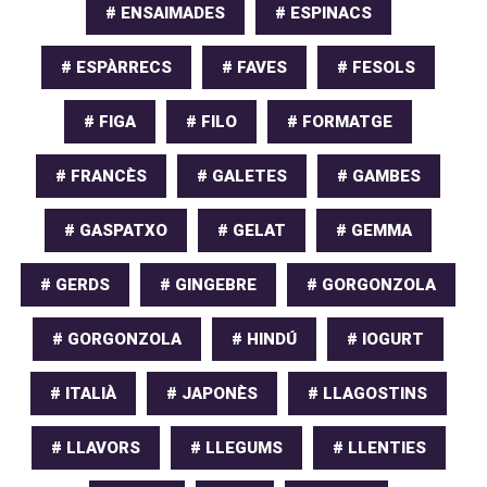
# ENSAIMADES
# ESPINACS
# ESPÀRRECS
# FAVES
# FESOLS
# FIGA
# FILO
# FORMATGE
# FRANCÈS
# GALETES
# GAMBES
# GASPATXO
# GELAT
# GEMMA
# GERDS
# GINGEBRE
# GORGONZOLA
# GORGONZOLA
# HINDÚ
# IOGURT
# ITALIÀ
# JAPONÈS
# LLAGOSTINS
# LLAVORS
# LLEGUMS
# LLENTIES