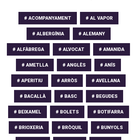
# ACOMPANYAMENT
# AL VAPOR
# ALBERGÍNIA
# ALEMANY
# ALFÀBREGA
# ALVOCAT
# AMANIDA
# AMETLLA
# ANGLÈS
# ANÍS
# APERITIU
# ARRÒS
# AVELLANA
# BACALLÀ
# BASC
# BEGUDES
# BEIXAMEL
# BOLETS
# BOTIFARRA
# BRIOXERIA
# BRÒQUIL
# BUNYOLS