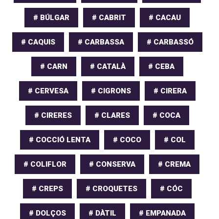
# BÚLGAR
# CABRIT
# CACAU
# CAQUIS
# CARBASSA
# CARBASSÓ
# CARN
# CATALÀ
# CEBA
# CERVESA
# CIGRONS
# CIRERA
# CIRERES
# CLARES
# COCA
# COCCIÓ LENTA
# COCO
# COL
# COLIFLOR
# CONSERVA
# CREMA
# CREPS
# CROQUETES
# CÓC
# DOLÇOS
# DÀTIL
# EMPANADA