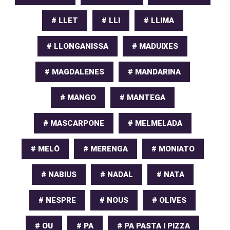
# LLET
# LLI
# LLIMA
# LLONGANISSA
# MADUIXES
# MAGDALENES
# MANDARINA
# MANGO
# MANTEGA
# MASCARPONE
# MELMELADA
# MELÓ
# MERENGA
# MONIATO
# NABIUS
# NADAL
# NATA
# NESPRE
# NOUS
# OLIVES
# OU
# PA
# PA PASTA I PIZZA