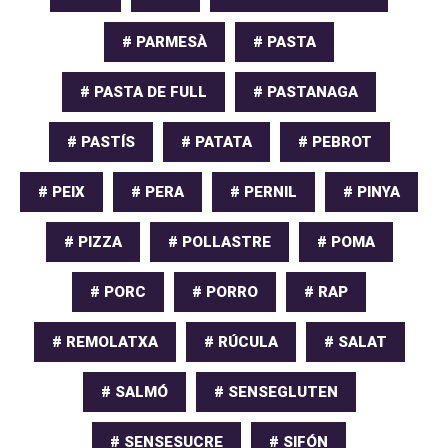
# PARMESÀ
# PASTA
# PASTA DE FULL
# PASTANAGA
# PASTÍS
# PATATA
# PEBROT
# PEIX
# PERA
# PERNIL
# PINYA
# PIZZA
# POLLASTRE
# POMA
# PORC
# PORRO
# RAP
# REMOLATXA
# RÚCULA
# SALAT
# SALMÓ
# SENSEGLUTEN
# SENSESUCRE
# SIFÓN