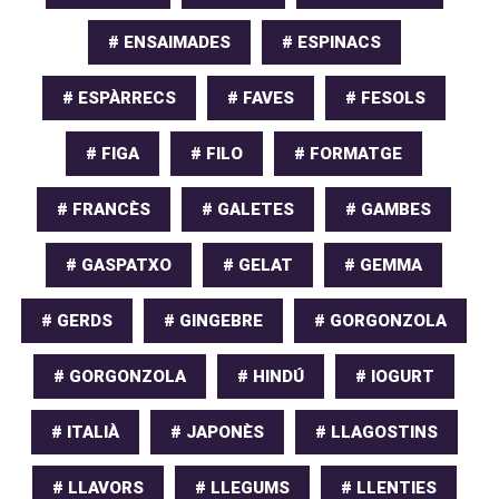
# ENSAIMADES
# ESPINACS
# ESPÀRRECS
# FAVES
# FESOLS
# FIGA
# FILO
# FORMATGE
# FRANCÈS
# GALETES
# GAMBES
# GASPATXO
# GELAT
# GEMMA
# GERDS
# GINGEBRE
# GORGONZOLA
# GORGONZOLA
# HINDÚ
# IOGURT
# ITALIÀ
# JAPONÈS
# LLAGOSTINS
# LLAVORS
# LLEGUMS
# LLENTIES