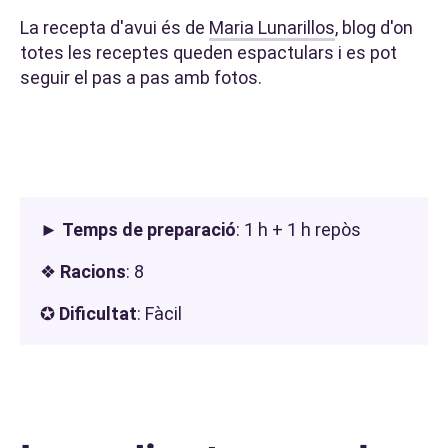
La recepta d'avui és de
Maria Lunarillos
, blog d'on
totes les receptes queden espactulars i es pot
seguir el pas a pas amb fotos.
►
Temps de preparació
: 1 h + 1 h repòs
❖
Racions
: 8
✪
Dificultat
: Fàcil