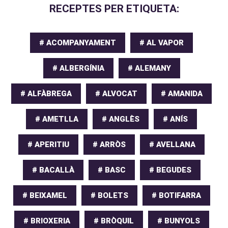
RECEPTES PER ETIQUETA:
# ACOMPANYAMENT
# AL VAPOR
# ALBERGÍNIA
# ALEMANY
# ALFÀBREGA
# ALVOCAT
# AMANIDA
# AMETLLA
# ANGLÈS
# ANÍS
# APERITIU
# ARRÒS
# AVELLANA
# BACALLÀ
# BASC
# BEGUDES
# BEIXAMEL
# BOLETS
# BOTIFARRA
# BRIOXERIA
# BRÒQUIL
# BUNYOLS