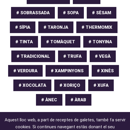
# SOBRASSADA
# SOPA
# SÈSAM
# SÍPIA
# TARONJA
# THERMOMIX
# TINTA
# TOMÀQUET
# TONYINA
# TRADICIONAL
# TRUFA
# VEGÀ
# VERDURA
# XAMPINYONS
# XINÈS
# XOCOLATA
# XORIÇO
# XUFA
# ÀNEC
# ÀRAB
Aquest lloc web, a part de receptes de galetes, també fa servir
cookies. Si continues navegant estàs donant el seu