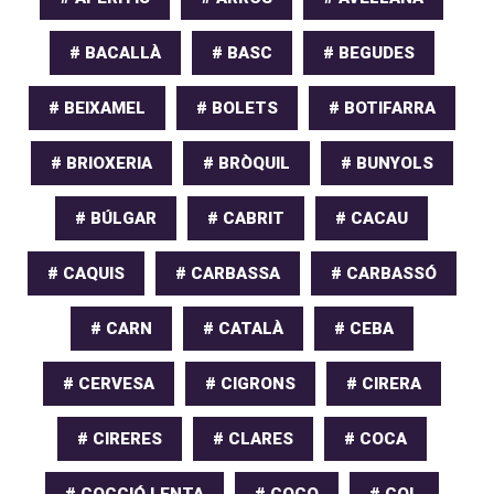
# BACALLÀ
# BASC
# BEGUDES
# BEIXAMEL
# BOLETS
# BOTIFARRA
# BRIOXERIA
# BRÒQUIL
# BUNYOLS
# BÚLGAR
# CABRIT
# CACAU
# CAQUIS
# CARBASSA
# CARBASSÓ
# CARN
# CATALÀ
# CEBA
# CERVESA
# CIGRONS
# CIRERA
# CIRERES
# CLARES
# COCA
# COCCIÓ LENTA
# COCO
# COL