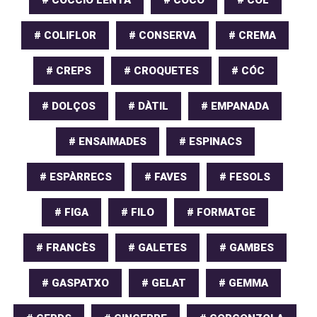
# COLIFLOR
# CONSERVA
# CREMA
# CREPS
# CROQUETES
# CÓC
# DOLÇOS
# DÀTIL
# EMPANADA
# ENSAIMADES
# ESPINACS
# ESPÀRRECS
# FAVES
# FESOLS
# FIGA
# FILO
# FORMATGE
# FRANCÈS
# GALETES
# GAMBES
# GASPATXO
# GELAT
# GEMMA