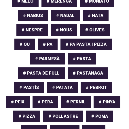
# MELÓ
# MERENGA
# MONIATO
# NABIUS
# NADAL
# NATA
# NESPRE
# NOUS
# OLIVES
# OU
# PA
# PA PASTA I PIZZA
# PARMESÀ
# PASTA
# PASTA DE FULL
# PASTANAGA
# PASTÍS
# PATATA
# PEBROT
# PEIX
# PERA
# PERNIL
# PINYA
# PIZZA
# POLLASTRE
# POMA