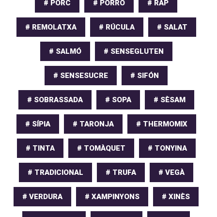
# PORC
# PORRO
# RAP
# REMOLATXA
# RÚCULA
# SALAT
# SALMÓ
# SENSEGLUTEN
# SENSESUCRE
# SIFÓN
# SOBRASSADA
# SOPA
# SÈSAM
# SÍPIA
# TARONJA
# THERMOMIX
# TINTA
# TOMÀQUET
# TONYINA
# TRADICIONAL
# TRUFA
# VEGÀ
# VERDURA
# XAMPINYONS
# XINÈS