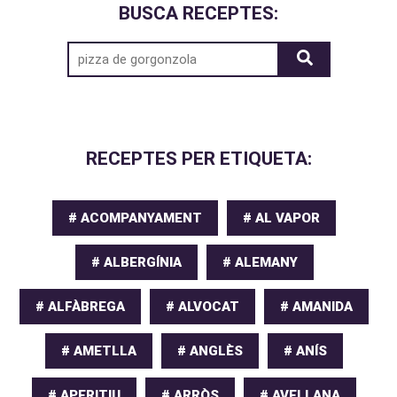
BUSCA RECEPTES:
RECEPTES PER ETIQUETA:
# ACOMPANYAMENT
# AL VAPOR
# ALBERGÍNIA
# ALEMANY
# ALFÀBREGA
# ALVOCAT
# AMANIDA
# AMETLLA
# ANGLÈS
# ANÍS
# APERITIU
# ARRÒS
# AVELLANA