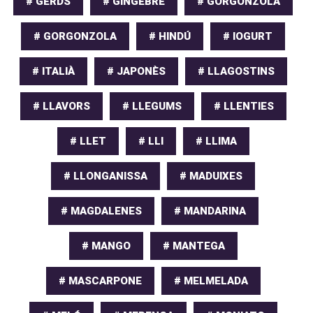
# GERDS
# GINGEBRE
# GORGONZOLA
# GORGONZOLA
# HINDÚ
# IOGURT
# ITALIÀ
# JAPONÈS
# LLAGOSTINS
# LLAVORS
# LLEGUMS
# LLENTIES
# LLET
# LLI
# LLIMA
# LLONGANISSA
# MADUIXES
# MAGDALENES
# MANDARINA
# MANGO
# MANTEGA
# MASCARPONE
# MELMELADA