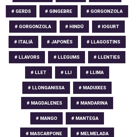
# GERDS
# GINGEBRE
# GORGONZOLA
# GORGONZOLA
# HINDÚ
# IOGURT
# ITALIÀ
# JAPONÈS
# LLAGOSTINS
# LLAVORS
# LLEGUMS
# LLENTIES
# LLET
# LLI
# LLIMA
# LLONGANISSA
# MADUIXES
# MAGDALENES
# MANDARINA
# MANGO
# MANTEGA
# MASCARPONE
# MELMELADA