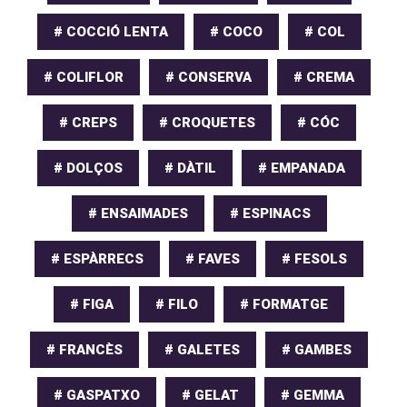
# COCCIÓ LENTA
# COCO
# COL
# COLIFLOR
# CONSERVA
# CREMA
# CREPS
# CROQUETES
# CÓC
# DOLÇOS
# DÀTIL
# EMPANADA
# ENSAIMADES
# ESPINACS
# ESPÀRRECS
# FAVES
# FESOLS
# FIGA
# FILO
# FORMATGE
# FRANCÈS
# GALETES
# GAMBES
# GASPATXO
# GELAT
# GEMMA