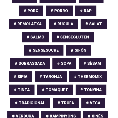
# PORC
# PORRO
# RAP
# REMOLATXA
# RÚCULA
# SALAT
# SALMÓ
# SENSEGLUTEN
# SENSESUCRE
# SIFÓN
# SOBRASSADA
# SOPA
# SÈSAM
# SÍPIA
# TARONJA
# THERMOMIX
# TINTA
# TOMÀQUET
# TONYINA
# TRADICIONAL
# TRUFA
# VEGÀ
# VERDURA
# XAMPINYONS
# XINÈS