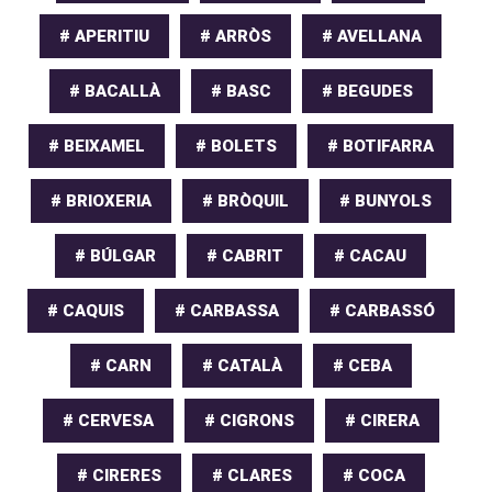
# APERITIU
# ARRÒS
# AVELLANA
# BACALLÀ
# BASC
# BEGUDES
# BEIXAMEL
# BOLETS
# BOTIFARRA
# BRIOXERIA
# BRÒQUIL
# BUNYOLS
# BÚLGAR
# CABRIT
# CACAU
# CAQUIS
# CARBASSA
# CARBASSÓ
# CARN
# CATALÀ
# CEBA
# CERVESA
# CIGRONS
# CIRERA
# CIRERES
# CLARES
# COCA