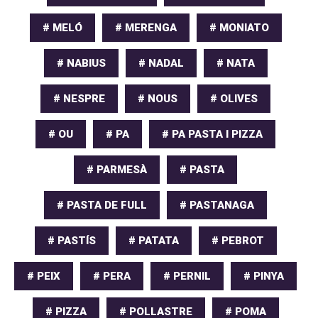
# MELÓ
# MERENGA
# MONIATO
# NABIUS
# NADAL
# NATA
# NESPRE
# NOUS
# OLIVES
# OU
# PA
# PA PASTA I PIZZA
# PARMESÀ
# PASTA
# PASTA DE FULL
# PASTANAGA
# PASTÍS
# PATATA
# PEBROT
# PEIX
# PERA
# PERNIL
# PINYA
# PIZZA
# POLLASTRE
# POMA