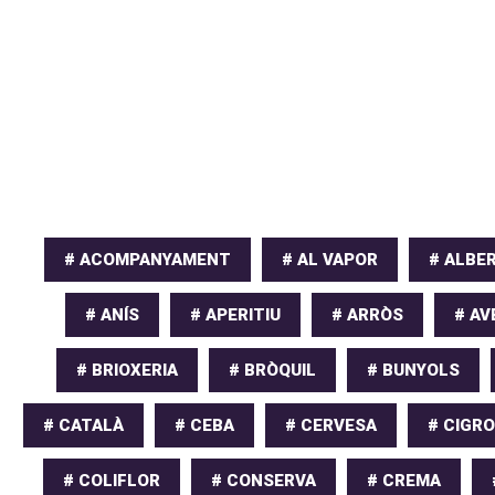
# ACOMPANYAMENT
# AL VAPOR
# ALBER
# ANÍS
# APERITIU
# ARRÒS
# AV
# BRIOXERIA
# BRÒQUIL
# BUNYOLS
# CATALÀ
# CEBA
# CERVESA
# CIGR
# COLIFLOR
# CONSERVA
# CREMA