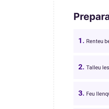
Prepar
Renteu bé
Talleu les
Feu llen