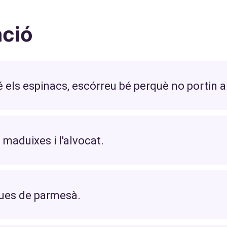
ació
 els espinacs, escórreu bé perquè no portin a
 maduixes i l'alvocat.
ques de parmesà.