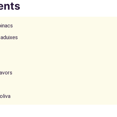
ents
pinacs
maduixes
lavors
oliva