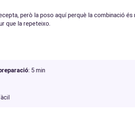
recepta, però la poso aquí perquè la combinació és m
ur que la repeteixo.
preparació
: 5 min
Fàcil