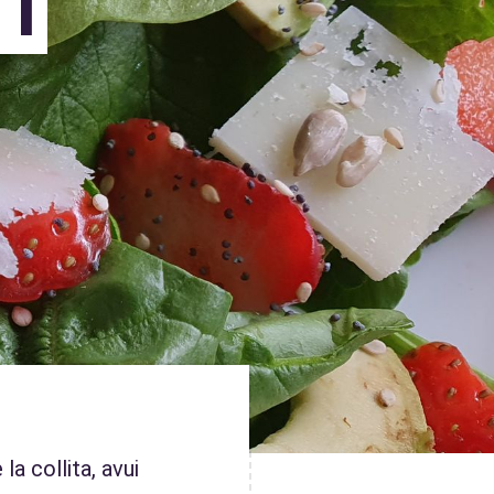
i
a collita, avui