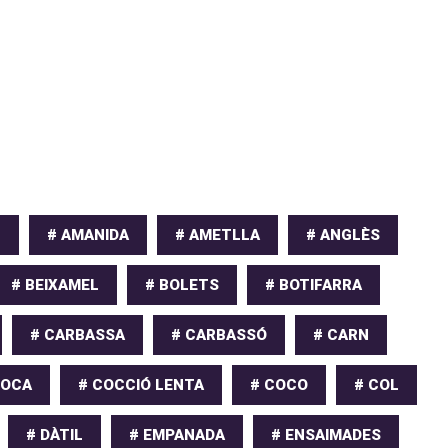
T
# AMANIDA
# AMETLLA
# ANGLÈS
# BEIXAMEL
# BOLETS
# BOTIFARRA
# CARBASSA
# CARBASSÓ
# CARN
COCA
# COCCIÓ LENTA
# COCO
# COL
# DÀTIL
# EMPANADA
# ENSAIMADES