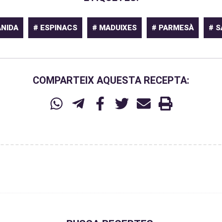
ANIDA
# ESPINACS
# MADUIXES
# PARMESÀ
# S
COMPARTEIX AQUESTA RECEPTA: