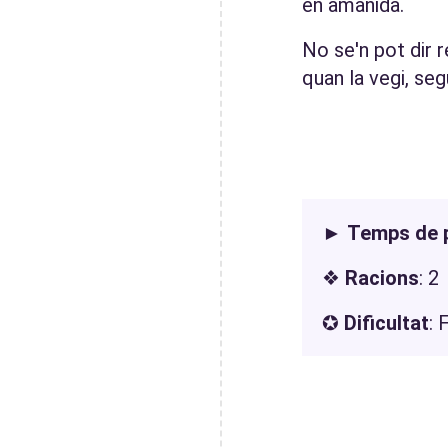
en amanida.
No se'n pot dir 
quan la vegi, seg
►
Temps de 
❖
Racions
: 2
✪
Dificultat
: 