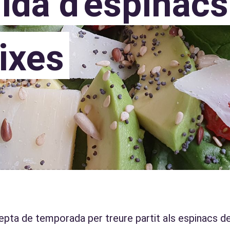
da d'espinacs 
ixes
pta de temporada per treure partit als espinacs de l