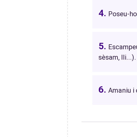
Poseu-ho 
Escampeu-
sèsam, lli...).
Amaniu i 