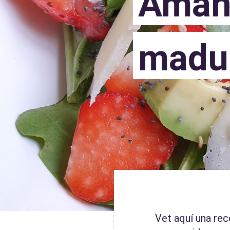
Amani
madu
Vet aquí una rece