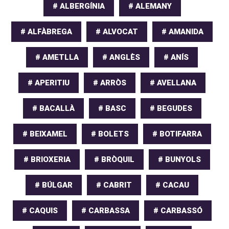
# ALBERGÍNIA
# ALEMANY
# ALFÀBREGA
# ALVOCAT
# AMANIDA
# AMETLLA
# ANGLÈS
# ANÍS
# APERITIU
# ARRÒS
# AVELLANA
# BACALLÀ
# BASC
# BEGUDES
# BEIXAMEL
# BOLETS
# BOTIFARRA
# BRIOXERIA
# BRÒQUIL
# BUNYOLS
# BÚLGAR
# CABRIT
# CACAU
# CAQUIS
# CARBASSA
# CARBASSÓ