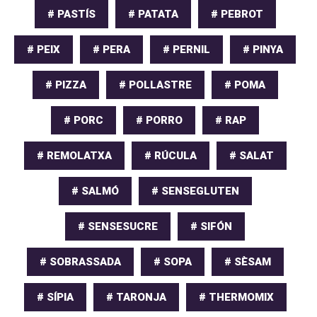
# PASTÍS
# PATATA
# PEBROT
# PEIX
# PERA
# PERNIL
# PINYA
# PIZZA
# POLLASTRE
# POMA
# PORC
# PORRO
# RAP
# REMOLATXA
# RÚCULA
# SALAT
# SALMÓ
# SENSEGLUTEN
# SENSESUCRE
# SIFÓN
# SOBRASSADA
# SOPA
# SÈSAM
# SÍPIA
# TARONJA
# THERMOMIX