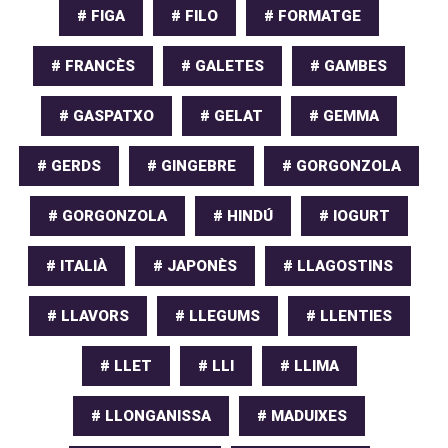
# FIGA
# FILO
# FORMATGE
# FRANCÈS
# GALETES
# GAMBES
# GASPATXO
# GELAT
# GEMMA
# GERDS
# GINGEBRE
# GORGONZOLA
# GORGONZOLA
# HINDÚ
# IOGURT
# ITALIÀ
# JAPONÈS
# LLAGOSTINS
# LLAVORS
# LLEGUMS
# LLENTIES
# LLET
# LLI
# LLIMA
# LLONGANISSA
# MADUIXES