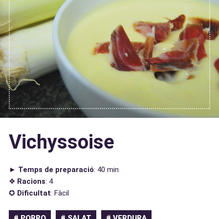
Vichyssoise
►
Temps de preparació
: 40 min
❖
Racions
: 4
✪
Dificultat
: Fàcil
# PORRO
# SALAT
# VERDURA