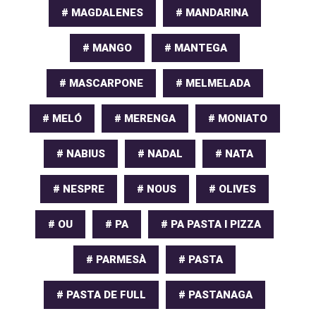
# MAGDALENES
# MANDARINA
# MANGO
# MANTEGA
# MASCARPONE
# MELMELADA
# MELÓ
# MERENGA
# MONIATO
# NABIUS
# NADAL
# NATA
# NESPRE
# NOUS
# OLIVES
# OU
# PA
# PA PASTA I PIZZA
# PARMESÀ
# PASTA
# PASTA DE FULL
# PASTANAGA