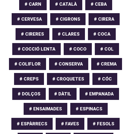
# CARN
# CATALÀ
# CEBA
# CERVESA
# CIGRONS
# CIRERA
# CIRERES
# CLARES
# COCA
# COCCIÓ LENTA
# COCO
# COL
# COLIFLOR
# CONSERVA
# CREMA
# CREPS
# CROQUETES
# CÓC
# DOLÇOS
# DÀTIL
# EMPANADA
# ENSAIMADES
# ESPINACS
# ESPÀRRECS
# FAVES
# FESOLS